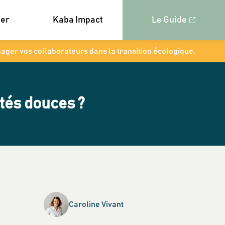
ner
Kaba Impact
Le Guide
gager vos collaborateurs dans la transition écologique.
ités douces ?
Caroline
Vivant