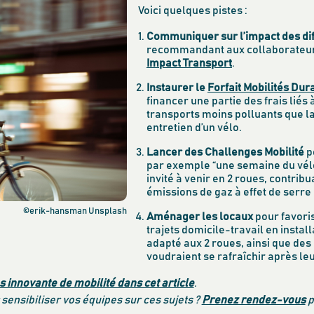
Voici quelques pistes :
Communiquer sur l’impact des di
recommandant aux collaborateur
Impact Transport
.
Instaurer le
Forfait Mobilités Dur
financer une partie des frais liés 
transports moins polluants que la 
entretien d’un vélo.
Lancer des Challenges Mobilité
p
par exemple “une semaine du vélo
invité à venir en 2 roues, contrib
émissions de gaz à effet de serre 
©erik-hansman Unsplash
Aménager les locaux
pour favoris
trajets domicile-travail en install
adapté aux 2 roues, ainsi que des
voudraient se rafraîchir après leu
s innovante de mobilité dans cet article
.
ensibiliser vos équipes sur ces sujets ?
Prenez rendez-vous
p