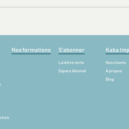
Nos formations
S'abonner
Kaba Imp
La lettre verte
Nos clients
Espace Abonné
À propos
Blog
s
action