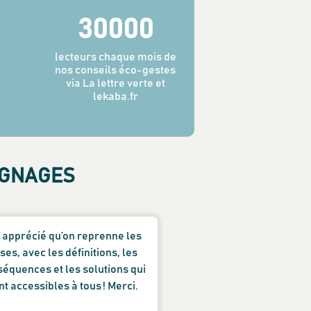
30000
lecteurs chaque mois de
nos conseils éco-gestes
via La lettre verte et
lekaba.fr
IGNAGES
i apprécié qu’on reprenne les
Merci beaucoup pour
ses, avec les définitions, les
building qui nous a 
équences et les solutions qui
nous familiariser dav
nt accessibles à tous ! Merci.
les nombreuses - et 
conséquences de nos 