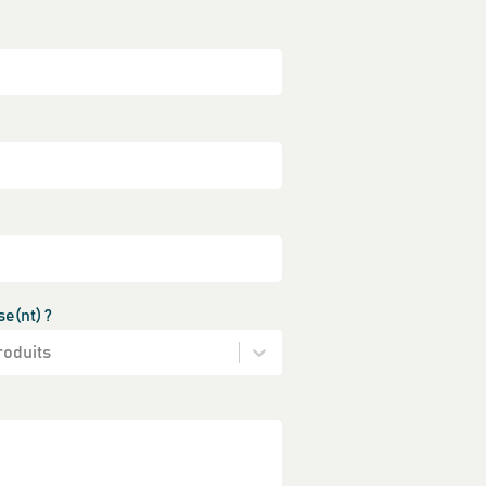
se(nt) ?
roduits