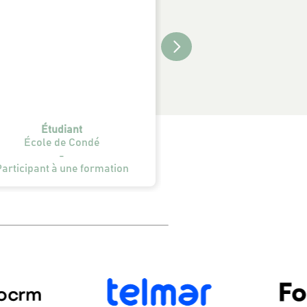
humaines. Cela a été
instructif et égaleme
Aline
Étudiant
Sanofi
École de Condé
-
-
Participante à une F
articipant à une formation
Climat