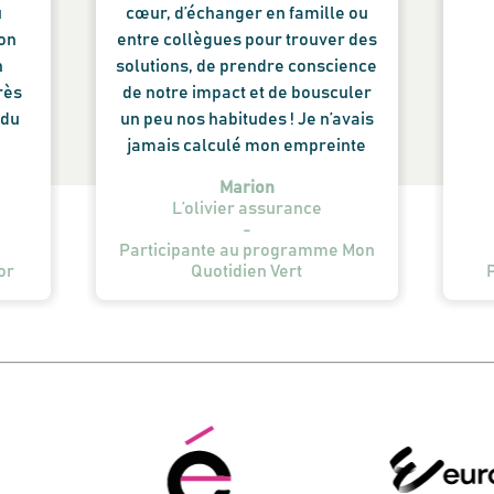
u
cœur, d’échanger en famille ou
son
entre collègues pour trouver des
n
solutions, de prendre conscience
rès
de notre impact et de bousculer
 du
un peu nos habitudes ! Je n’avais
jamais calculé mon empreinte
carbone, je ne me rendais pas
Marion
compte de l’impact de manger de
L’olivier assurance
la viande ou de prendre sa
-
Participante au programme Mon
voiture, même pour des petits
or
Quotidien Vert
P
trajets… Il est temps de changer !