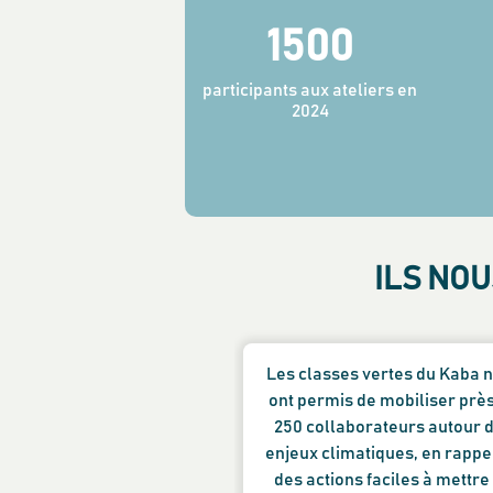
1500
participants aux ateliers en
2024
ILS NO
l’atelier de vendredi, à
Les classes vertes du Kaba 
ir, instructif, accessible
ont permis de mobiliser prè
nne tellement envie de
250 collaborateurs autour 
 « à l’effort collectif »
enjeux climatiques, en rappe
des actions faciles à mettre