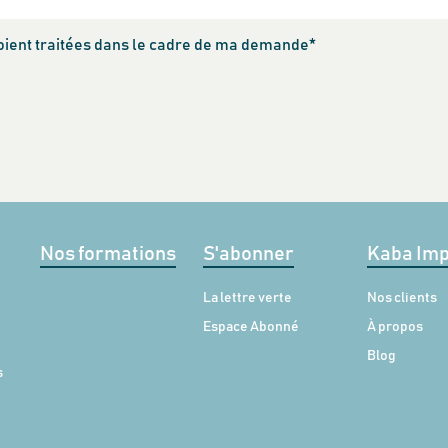
soient traitées dans le cadre de ma demande
*
Nos formations
S'abonner
Kaba Imp
La lettre verte
Nos clients
Espace Abonné
À propos
Blog
s