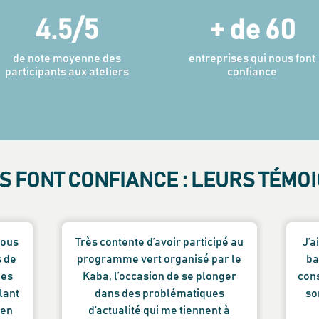
4.5
/5
+ de
60
de note moyenne des
entreprises qui nous font
participants aux ateliers
confiance
US FONT CONFIANCE : LEURS TÉMO
nous
Très contente d’avoir participé au
J’a
s de
programme vert organisé par le
ba
des
Kaba, l’occasion de se plonger
cons
lant
dans des problématiques
so
 en
d’actualité qui me tiennent à