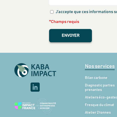
J’accepte que ces informations 
*Champs requis
ENVOYER
Nos services
Bilan carbone
Diagnostic parties
prenantes
Ateliers éco-geste
Fresque du climat
Atelier 2 tonnes