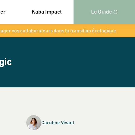
ner
Kaba Impact
Le Guide
gager vos collaborateurs dans la transition écologique.
gic
Caroline
Vivant