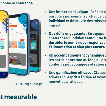
ionne le challenge :
Une immersion ludique
: Grâce à 
parcours personnalisé, chaque pa
individuel
et découvre des missio
impact.
Des défis engageants
: En équipe,
challenges quotidiens autour de
l
durable
, le
numérique responsab
l’alimentation et bien plus encore
.
Un accompagnement dynamique
les participants tout au long du 
contenus pédagogiques et retours
Une gamification efficace
: Class
stimulent l’esprit d’équipe et favo
nouvelles pratiques.
©Challenge Energic
et mesurable