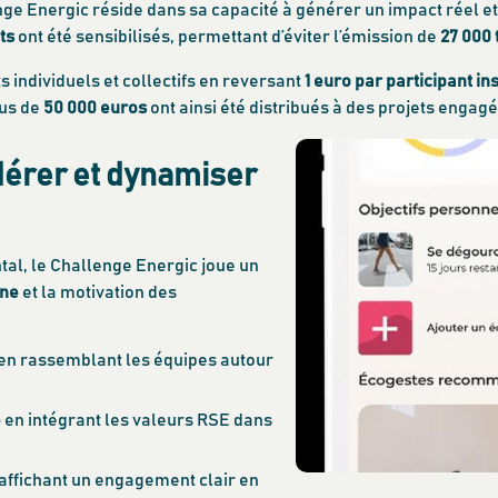
ge Energic réside dans sa capacité à générer un impact réel et
ts
ont été sensibilisés, permettant d’éviter l’émission de
27 000
s individuels et collectifs en reversant
1 euro par participant in
lus de
50 000 euros
ont ainsi été distribués à des projets engagé
édérer et dynamiser
al, le Challenge Energic joue un
rne
et la motivation des
en rassemblant les équipes autour
e
en intégrant les valeurs RSE dans
affichant un engagement clair en