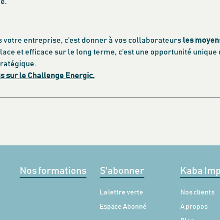
e.
 votre entreprise, c’est donner à vos collaborateurs
les moyens 
place et efficace sur le long terme, c’est une opportunité uniq
tratégique.
s sur le Challenge Energic.
Nos formations
S'abonner
Kaba Imp
La lettre verte
Nos clients
Espace Abonné
À propos