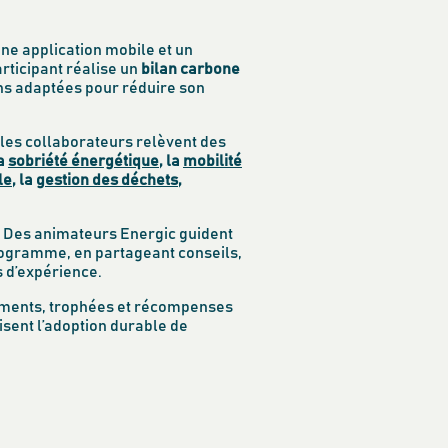
une application mobile et un
rticipant réalise un
bilan carbone
ns adaptées pour réduire son
 les collaborateurs relèvent des
a
sobriété énergétique
, la
mobilité
le
, la
gestion des déchets
,
: Des animateurs Energic guident
programme, en partageant conseils,
 d’expérience.
ements, trophées et récompenses
risent l’adoption durable de